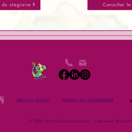
l du stagiaire
Consulter le
Mentions léga
l
es
Politique de confidentialité
p
© 2022 par FLS communication. Créé avec Wix.co