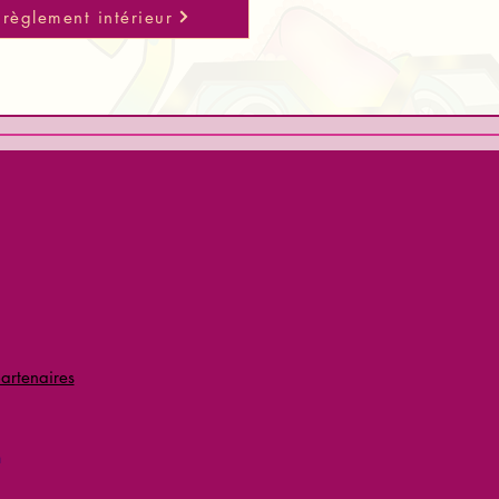
 règlement intérieur
artenaires
m